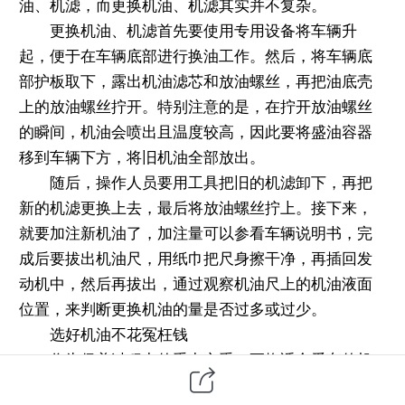
油、机滤，而更换机油、机滤其实并不复杂。
更换机油、机滤首先要使用专用设备将车辆升
起，便于在车辆底部进行换油工作。然后，将车辆底
部护板取下，露出机油滤芯和放油螺丝，再把油底壳
上的放油螺丝拧开。特别注意的是，在拧开放油螺丝
的瞬间，机油会喷出且温度较高，因此要将盛油容器
移到车辆下方，将旧机油全部放出。
随后，操作人员要用工具把旧的机滤卸下，再把
新的机滤更换上去，最后将放油螺丝拧上。接下来，
就要加注新机油了，加注量可以参看车辆说明书，完
成后要拔出机油尺，用纸巾把尺身擦干净，再插回发
动机中，然后再拔出，通过观察机油尺上的机油液面
位置，来判断更换机油的量是否过多或过少。
选好机油不花冤枉钱
作为保养过程中的重中之重，更换适合爱车的机
油是保障车辆正常使用和延长寿命的关键。对于机油