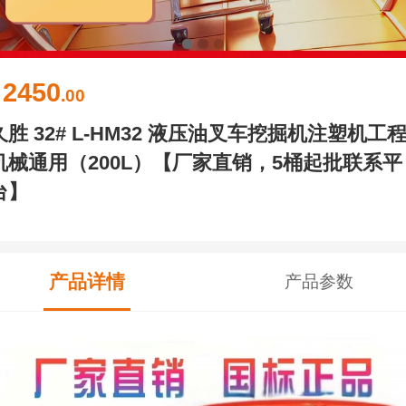
2450
￥
.00
久胜 32# L-HM32 液压油叉车挖掘机注塑机工
机械通用（200L）【厂家直销，5桶起批联系平
台】
产品详情
产品参数