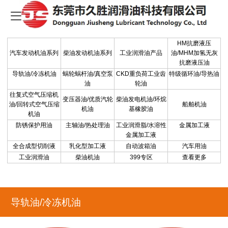
-
HM抗磨液压
汽车发动机油系列
柴油发动机油系列
工业润滑油产品
油/MHM加氢无灰
抗磨液压油
导轨油/冷冻机油
蜗轮蜗杆油/真空泵
CKD重负荷工业齿
特级循环油/导热油
油
轮油
往复式空气压缩机
变压器油/优质汽轮
柴油发电机油/环烷
油/回转式空气压缩
船舶机油
机油
基橡胶油
机油
防锈保护用油
主轴油/热处理油
工业润滑脂/水溶性
金属加工液
金属加工液
全合成型切削液
乳化型加工液
自动波箱油
汽车用油
工业润滑油
柴油机油
399专区
查看更多
导轨油/冷冻机油