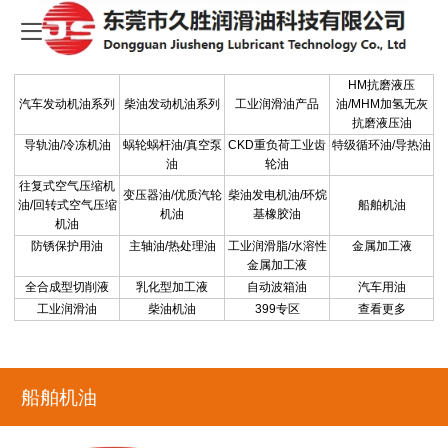
-
HM抗磨液压
汽车发动机油系列
柴油发动机油系列
工业润滑油产品
油/MHM加氢无灰
抗磨液压油
导轨油/冷冻机油
蜗轮蜗杆油/真空泵
CKD重负荷工业齿
特级循环油/导热油
油
轮油
往复式空气压缩机
变压器油/优质汽轮
柴油发电机油/环烷
油/回转式空气压缩
船舶机油
机油
基橡胶油
机油
防锈保护用油
主轴油/热处理油
工业润滑脂/水溶性
金属加工液
金属加工液
全合成型切削液
乳化型加工液
自动波箱油
汽车用油
工业润滑油
柴油机油
399专区
查看更多
船舶机油